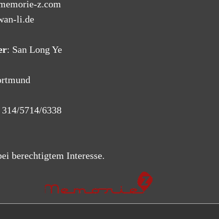
@memorie-z.com
li.de
er
: San Long Ye
ortmund
 314/5714/6338
ei berechtigtem Interesse.