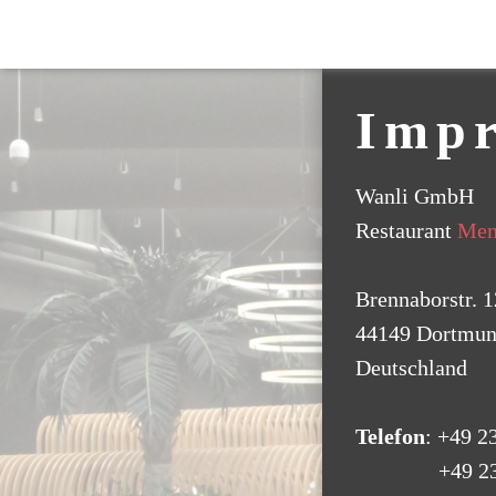
Home
MemorieZ Togo
R
Imp
Wanli GmbH
Restaurant
Mem
Brennaborstr. 1
44149 Dortmu
Deutschland
Telefon
: +49 2
+49 231 