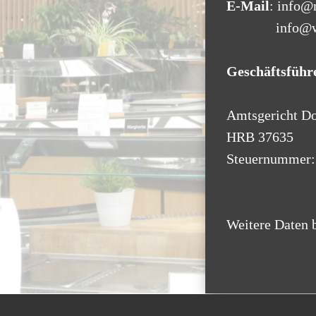
E-Mail
: info
info@wan-
Geschäftsführ
Amtsgericht D
HRB ​37635
Steuernummer:
Weitere Daten b