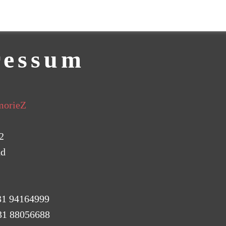
eservierung
Gutschein
Speise & Preise
G
ressum
orieZ
2
nd
31 94164999
88056688